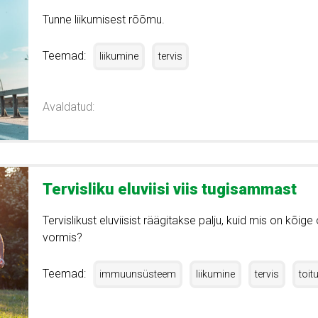
Tunne liikumisest rõõmu.
Teemad:
liikumine
tervis
Avaldatud:
Tervisliku eluviisi viis tugisammast
Tervislikust eluviisist räägitakse palju, kuid mis on kõig
vormis?
Teemad:
immuunsüsteem
liikumine
tervis
toit