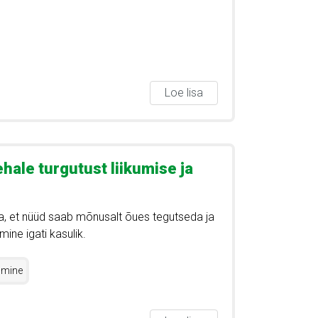
Loe lisa
hale turgutust liikumise ja
, et nüüd saab mõnusalt õues tegutseda ja
mine igati kasulik.
umine