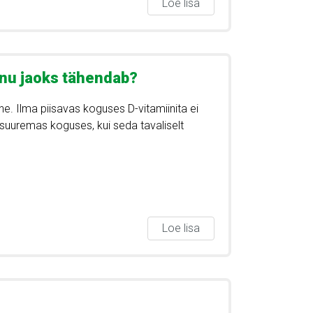
Loe lisa
inu jaoks tähendab?
ine. Ilma piisavas koguses D-vitamiinita ei
 suuremas koguses, kui seda tavaliselt
Loe lisa