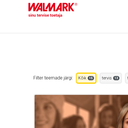
Filter teemade järgi:
Kõik
tervis
15
13