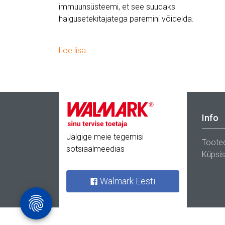
immuunsüsteemi, et see suudaks
haigusetekitajatega paremini võidelda.
Loe lisa
Info
Jälgige meie tegemisi
Toote
sotsiaalmeedias
Küpsi
Walmark Eesti