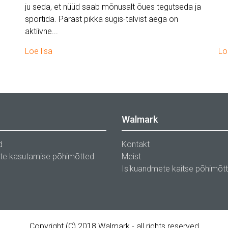
ju seda, et nüüd saab mõnusalt õues tegutseda ja
sportida. Pärast pikka sügis-talvist aega on
aktiivne...
Loe lisa
Lo
Walmark
d
Kontakt
ste kasutamise põhimõtted
Meist
Isikuandmete kaitse põhimõt
Copyright (C) 2018 Walmark - all rights reserved