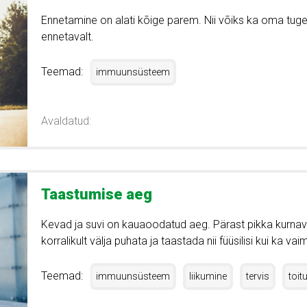
Ennetamine on alati kõige parem. Nii võiks ka oma tu
ennetavalt.
Teemad:
immuunsüsteem
Avaldatud:
Taastumise aeg
Kevad ja suvi on kauaoodatud aeg. Pärast pikka kurnava
korralikult välja puhata ja taastada nii füüsilisi kui ka 
Teemad:
immuunsüsteem
liikumine
tervis
toit