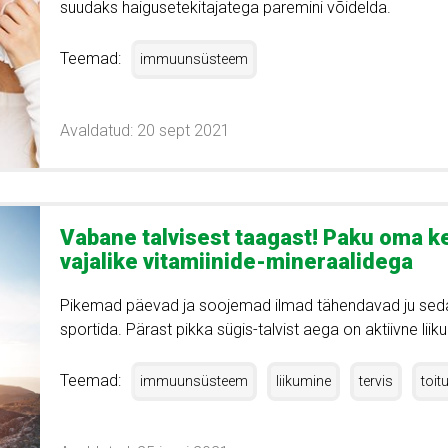
suudaks haigusetekitajatega paremini võidelda.
Teemad:
immuunsüsteem
Avaldatud: 20 sept 2021
Vabane talvisest taagast! Paku oma ke
vajalike vitamiinide-mineraalidega
Pikemad päevad ja soojemad ilmad tähendavad ju seda
sportida. Pärast pikka sügis-talvist aega on aktiivne liiku
Teemad:
immuunsüsteem
liikumine
tervis
toit