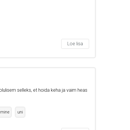
Loe lisa
e olulisem selleks, et hoida keha ja vaim heas
umine
uni