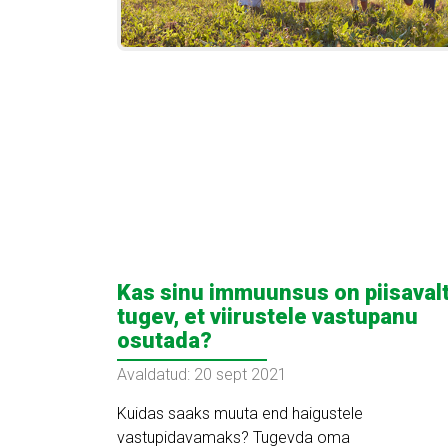
Kas sinu immuunsus on piisaval
tugev, et viirustele vastupanu
osutada?
Avaldatud: 20 sept 2021
Kuidas saaks muuta end haigustele
vastupidavamaks? Tugevda oma