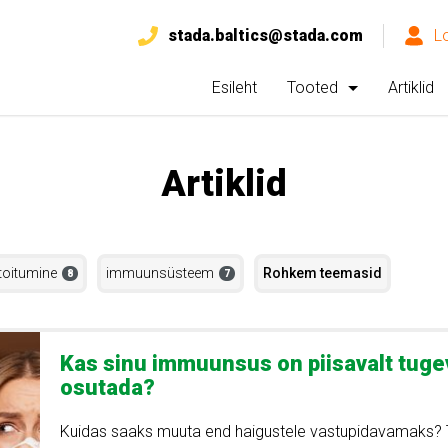
stada.baltics@stada.com
L
Esileht
Tooted
Artiklid
Artiklid
toitumine
immuunsüsteem
Rohkem teemasid
8
7
Kas sinu immuunsus on piisavalt tugev
osutada?
Kuidas saaks muuta end haigustele vastupidavamaks?