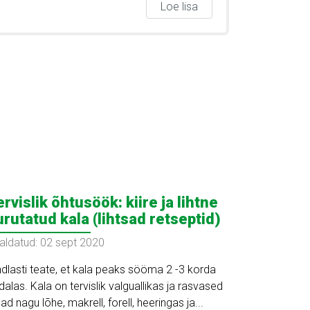
Loe lisa
ervislik õhtusöök: kiire ja lihtne
urutatud kala (lihtsad retseptid)
aldatud: 02 sept 2020
ndlasti teate, et kala peaks sööma 2 -3 korda
dalas. Kala on tervislik valguallikas ja rasvased
lad nagu lõhe, makrell, forell, heeringas ja...