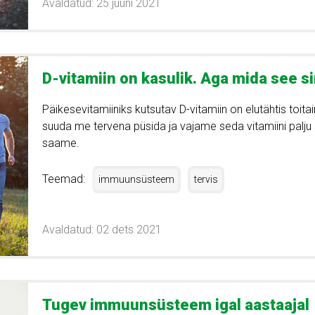
Avaldatud: 25 juuni 2021
D-vitamiin on kasulik. Aga mida see s
Päikesevitamiiniks kutsutav D-vitamiin on elutähtis toita
suuda me tervena püsida ja vajame seda vitamiini palju
saame.
Teemad:
immuunsüsteem
tervis
Avaldatud: 02 dets 2021
Tugev immuunsüsteem igal aastaajal