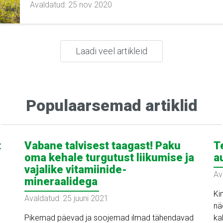
Avaldatud: 25 nov 2020
Laadi veel artikleid
Populaarsemad artiklid
t
Vabane talvisest taagast! Paku
T
oma kehale turgutust liikumise ja
a
vajalike vitamiinide-
Av
mineraalidega
Ki
Avaldatud: 25 juuni 2021
nä
Pikemad päevad ja soojemad ilmad tähendavad
ka