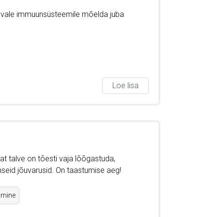
gevale immuunsüsteemile mõelda juba
Loe lisa
t talve on tõesti vaja lõõgastuda,
vaimseid jõuvarusid. On taastumise aeg!
umine