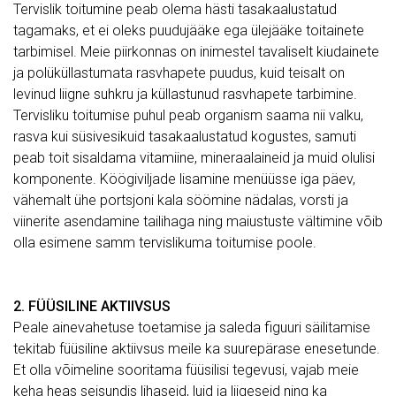
Tervislik toitumine peab olema hästi tasakaalustatud
tagamaks, et ei oleks puudujääke ega ülejääke toitainete
tarbimisel. Meie piirkonnas on inimestel tavaliselt kiudainete
ja polüküllastumata rasvhapete puudus, kuid teisalt on
levinud liigne suhkru ja küllastunud rasvhapete tarbimine.
Tervisliku toitumise puhul peab organism saama nii valku,
rasva kui süsivesikuid tasakaalustatud kogustes, samuti
peab toit sisaldama vitamiine, mineraalaineid ja muid olulisi
komponente. Köögiviljade lisamine menüüsse iga päev,
vähemalt ühe portsjoni kala söömine nädalas, vorsti ja
viinerite asendamine tailihaga ning maiustuste vältimine võib
olla esimene samm tervislikuma toitumise poole.
2. FÜÜSILINE AKTIIVSUS
Peale ainevahetuse toetamise ja saleda figuuri säilitamise
tekitab füüsiline aktiivsus meile ka suurepärase enesetunde.
Et olla võimeline sooritama füüsilisi tegevusi, vajab meie
keha heas seisundis lihaseid, luid ja liigeseid ning ka