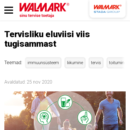
Tervisliku eluviisi viis
tugisammast
Teemad:
immuunsüsteem
liikumine
tervis
toitumine
Avaldatud: 25 nov 2020