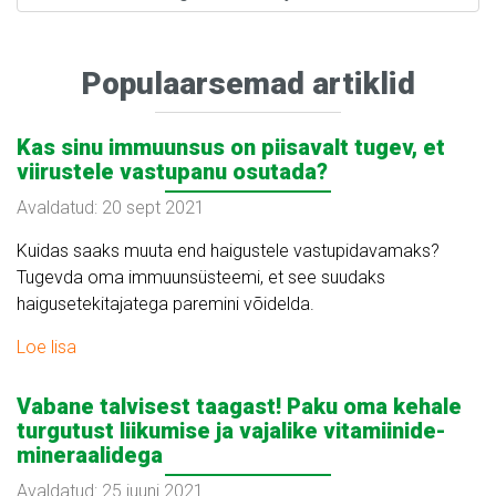
Populaarsemad artiklid
Kas sinu immuunsus on piisavalt tugev, et
viirustele vastupanu osutada?
Avaldatud: 20 sept 2021
Kuidas saaks muuta end haigustele vastupidavamaks?
Tugevda oma immuunsüsteemi, et see suudaks
haigusetekitajatega paremini võidelda.
Loe lisa
Vabane talvisest taagast! Paku oma kehale
turgutust liikumise ja vajalike vitamiinide-
mineraalidega
Avaldatud: 25 juuni 2021