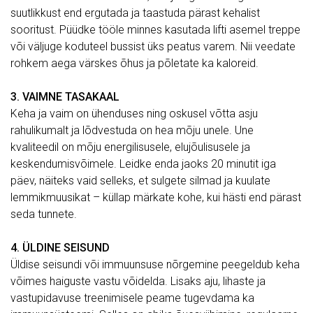
suutlikkust end ergutada ja taastuda pärast kehalist
sooritust. Püüdke tööle minnes kasutada lifti asemel treppe
või väljuge koduteel bussist üks peatus varem. Nii veedate
rohkem aega värskes õhus ja põletate ka kaloreid.
3. VAIMNE TASAKAAL
Keha ja vaim on ühenduses ning oskusel võtta asju
rahulikumalt ja lõdvestuda on hea mõju unele. Une
kvaliteedil on mõju energilisusele, elujõulisusele ja
keskendumisvõimele. Leidke enda jaoks 20 minutit iga
päev, näiteks vaid selleks, et sulgete silmad ja kuulate
lemmikmuusikat – küllap märkate kohe, kui hästi end pärast
seda tunnete.
4. ÜLDINE SEISUND
Üldise seisundi või immuunsuse nõrgemine peegeldub keha
võimes haiguste vastu võidelda. Lisaks aju, lihaste ja
vastupidavuse treenimisele peame tugevdama ka