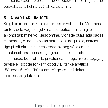
immuunsüsteemi. Selles on abiks õuesviibimine, regulaarne
päevakava ja külma duši all karastamine.
5. HALVAD HARJUMUSED
Kõigil on mõni pahe, millest on raske vabaneda. Mõni neist
on tervisele väga kahjulik, näiteks suitsetamine, liigne
alkoholitarbimine või ülesöömine. Mõnede puhul aga sageli
ei märkagi, et need võivad samuti olla kahjulikud, näiteks
liiga pikalt ekraanide ees veedetav aeg või elamine
saastunud keskkonnas. Igal juhul, püüdke saada
harjumused kontrolli alla ja vähendada negatiivseid tagajärgi
tervisele - sööge rohkem köögivilju, tehke arvutiga
töötades 5-minutilisi pause, minge kord nädalas
loodusesse jalutama.
Tagasi artiklite juurde