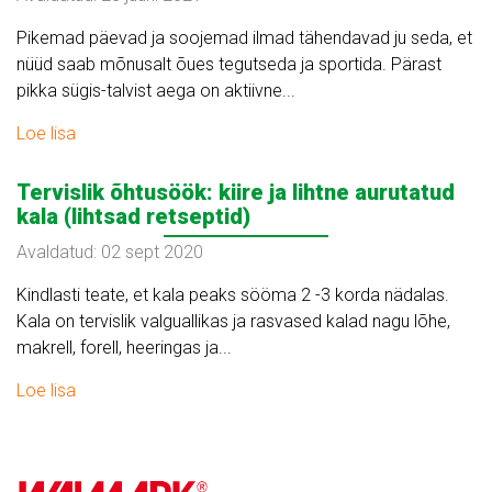
Pikemad päevad ja soojemad ilmad tähendavad ju seda, et
nüüd saab mõnusalt õues tegutseda ja sportida. Pärast
pikka sügis-talvist aega on aktiivne...
Loe lisa
Tervislik õhtusöök: kiire ja lihtne aurutatud
kala (lihtsad retseptid)
Avaldatud: 02 sept 2020
Kindlasti teate, et kala peaks sööma 2 -3 korda nädalas.
Kala on tervislik valguallikas ja rasvased kalad nagu lõhe,
makrell, forell, heeringas ja...
Loe lisa