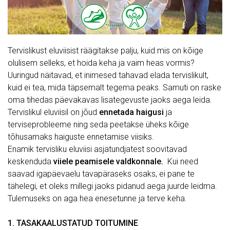
Tervislikust eluviisist räägitakse palju, kuid mis on kõige
olulisem selleks, et hoida keha ja vaim heas vormis?
Uuringud näitavad, et inimesed tahavad elada tervislikult,
kuid ei tea, mida täpsemalt tegema peaks. Samuti on raske
oma tihedas päevakavas lisategevuste jaoks aega leida.
Tervislikul eluviisil on jõud
ennetada
haigusi
ja
terviseprobleeme ning seda peetakse üheks kõige
tõhusamaks haiguste ennetamise viisiks.
Enamik tervisliku eluviisi asjatundjatest soovitavad
keskenduda
viiele peamisele valdkonnale.
Kui need
saavad igapäevaelu tavapäraseks osaks, ei pane te
tähelegi, et oleks millegi jaoks pidanud aega juurde leidma.
Tulemuseks on aga hea enesetunne ja terve keha.
1. TASAKAALUSTATUD TOITUMINE