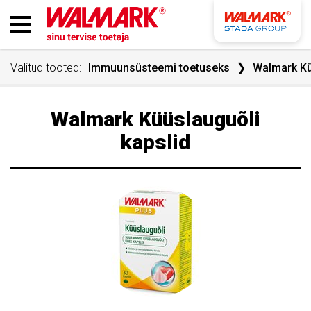
Valitud tooted:
Immuunsüsteemi toetuseks
Walmark Kü
Walmark Küüslauguõli
kapslid