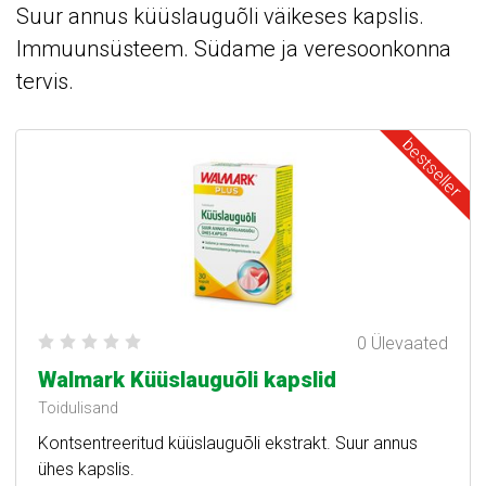
Suur annus küüslauguõli väikeses kapslis.
Immuunsüsteem. Südame ja veresoonkonna
tervis.
bestseller
0 Ülevaated
Walmark Küüslauguõli kapslid
Toidulisand
Kontsentreeritud küüslauguõli ekstrakt. Suur annus
ühes kapslis.