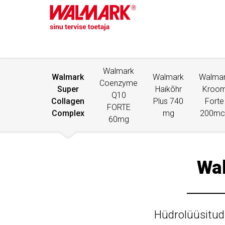
Walmark
Walmark
Walmark
Walma
Coenzyme
Super
Haikõhr
Kroo
Q10
Collagen
Plus 740
Forte
FORTE
Complex
mg
200mc
60mg
Wal
Hüdrolüüsitud 