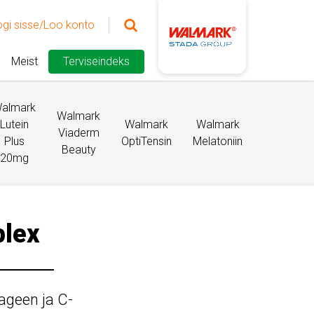
ogi sisse/Loo konto
Meist
Terviseindeks
almark
Walmark
Lutein
Walmark
Walmark
Viaderm
Plus
OptiTensin
Melatoniin
Beauty
20mg
plex
ageen ja C-