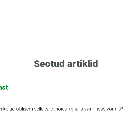
Seotud artiklid
ast
s on kõige olulisem selleks, et hoida keha ja vaim heas vormis?