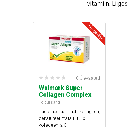
vitamiin. Liige
bestseller
0 Ülevaated
Walmark Super
Collagen Complex
Toidulisand
Hüdrolüüsitud I tüübi kollageen,
denatureerimata II tüübi
kollageen ja C-