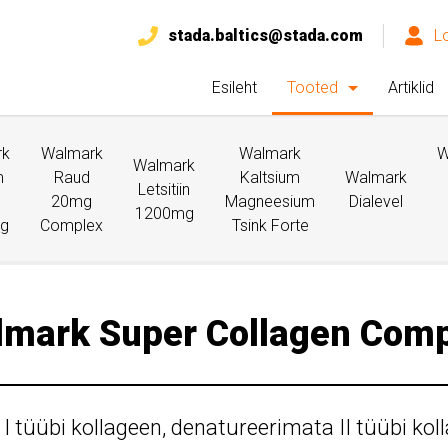
stada.baltics@stada.com
L
Esileht
Tooted
Artiklid
rk
Walmark
Walmark
W
Walmark
m
Raud
Kaltsium
Walmark
Letsitiin
20mg
Magneesium
Dialevel
1200mg
g
Complex
Tsink Forte
mark Super Collagen Com
I tüübi kollageen, denatureerimata II tüübi koll