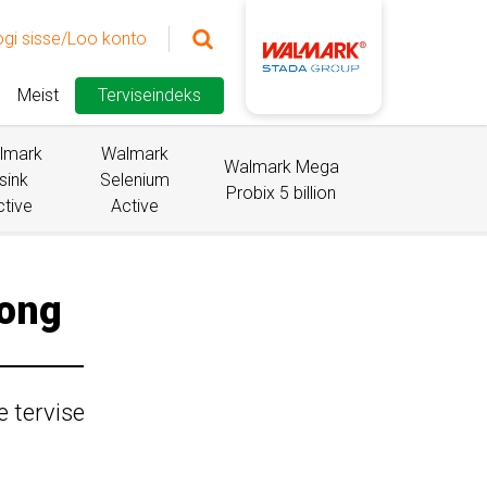
ogi sisse/Loo konto
Meist
Terviseindeks
lmark
Walmark
Walmark Mega
sink
Selenium
Probix 5 billion
ctive
Active
long
e tervise