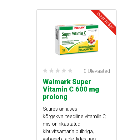
bestseller
0 Ülevaated
Walmark Super
Vitamin C 600 mg
prolong
Suures annuses
kõrgekvaliteediline vitamiin C,
mis on rikastatud
kibuvitsamarja pulbriga,
vabaneb tablettidest järk-