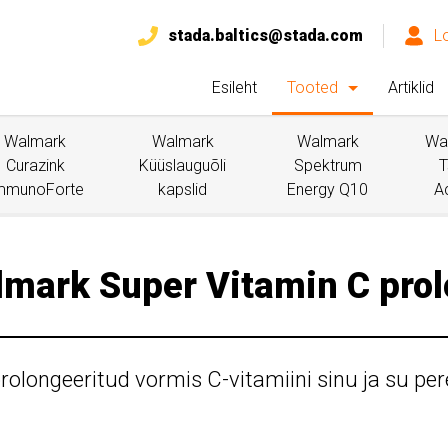
stada.baltics@stada.com
L
Esileht
Tooted
Artiklid
Walmark
Walmark
Walmark
Wa
Curazink
Küüslauguõli
Spektrum
T
mmunoForte
kapslid
Energy Q10
A
mark Super Vitamin C pro
olongeeritud vormis C-vitamiini sinu ja su per