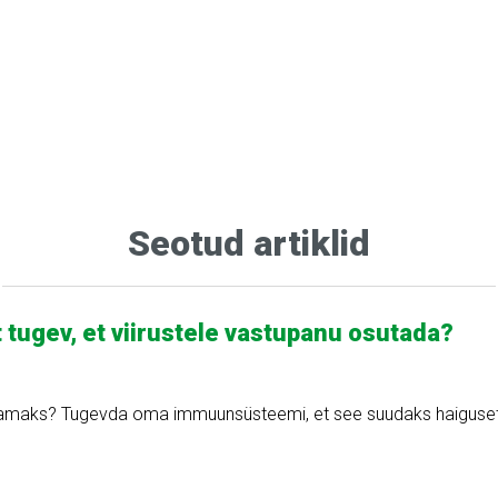
Seotud artiklid
 tugev, et viirustele vastupanu osutada?
amaks? Tugevda oma immuunsüsteemi, et see suudaks haigusete