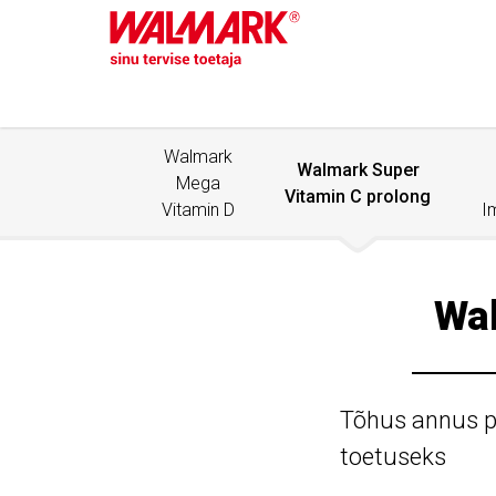
Walmark
Walmark Super
Mega
Vitamin C prolong
Vitamin D
I
Wal
Tõhus annus pr
toetuseks