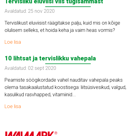
Tervisliku eluviisi viis tugisammast
Avaldatud: 25 nov 2020
Tervislikust eluviisist räägitakse palju, kuid mis on kõige
olulisem selleks, et hoida keha ja vaim heas vormis?
Loe lisa
10 lihtsat ja tervislikku vahepala
Avaldatud: 02 sept 2020
Peamiste söögikordade vahel nauditav vahepala peaks
olema tasakaalustatud koostisega: liitsüsivesikud, valgud,
kasulikud rasvhapped, vitamiinid...
Loe lisa