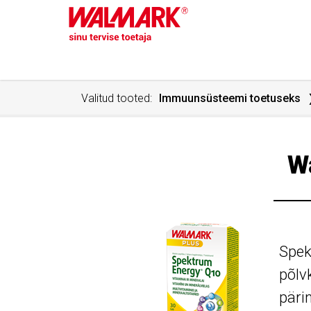
Valitud tooted:
Immuunsüsteemi toetuseks
W
Spek
põlv
päri