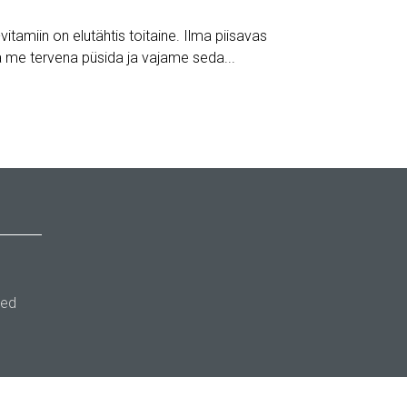
itamiin on elutähtis toitaine. Ilma piisavas
a me tervena püsida ja vajame seda...
ted