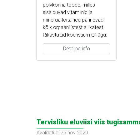
põlvkonna toode, milles
sisalduvad vitamiinid ja
mineraaltoitained pärinevad
kõik orgaanilistest allikatest.
Rikastatud koensüüm Q10ga.
Detailne info
Tervisliku eluviisi viis tugisamm
Avaldatud: 25 nov 2020