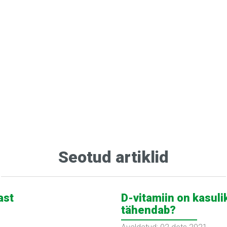
Seotud artiklid
ast
D-vitamiin on kasuli
tähendab?