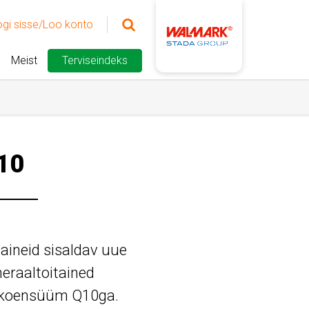
ogi sisse/Loo konto
Meist
Terviseindeks
10
taineid sisaldav uue
neraaltoitained
ud koensüüm Q10ga.