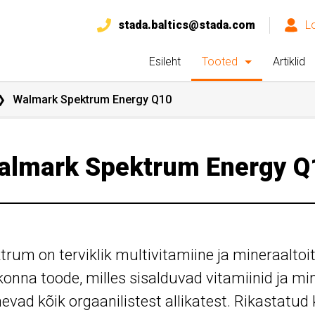
stada.baltics@stada.com
L
Esileht
Tooted
Artiklid
Walmark Spektrum Energy Q10
almark Spektrum Energy Q
trum on terviklik multivitamiine ja mineraaltoi
konna toode, milles sisalduvad vitamiinid ja mi
nevad kõik orgaanilistest allikatest. Rikastat