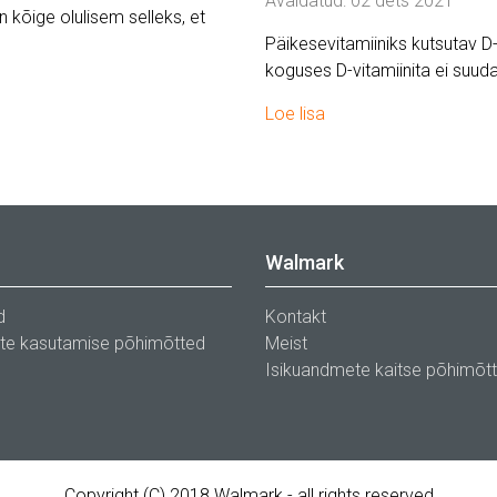
Avaldatud: 02 dets 2021
on kõige olulisem selleks, et
Päikesevitamiiniks kutsutav D-v
koguses D-vitamiinita ei suud
Loe lisa
Walmark
d
Kontakt
ste kasutamise põhimõtted
Meist
Isikuandmete kaitse põhimõt
Copyright (C) 2018 Walmark - all rights reserved