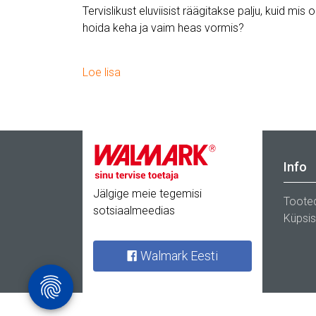
Tervislikust eluviisist räägitakse palju, kuid mis 
hoida keha ja vaim heas vormis?
Loe lisa
Info
Jälgige meie tegemisi
Toote
sotsiaalmeedias
Küpsi
Walmark Eesti