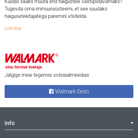
Kuidas saaks muuta end haigustele vastupidavamaks?
Tugevda oma immuunsüsteemi, et see suudaks
haigusetekitajatega paremini võidelda.
Loe lisa
Jälgige meie tegemisi sotsiaalmeedias
Walmark Eesti
Info