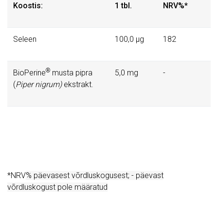
Koostis:
1 tbl.
NRV%*
Seleen
100,0 µg
182
®
BioPerine
musta pipra
5,0 mg
-
(
Piper nigrum)
ekstrakt.
*NRV
% päevasest võrdluskogusest; - päevast
võrdluskogust pole määratud