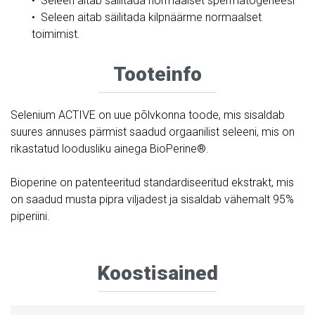
• Seleen aitab säilitada normaalset spermatogeneesi
• Seleen aitab säilitada kilpnäärme normaalset
toimimist.
Tooteinfo
Selenium ACTIVE on uue põlvkonna toode, mis sisaldab
suures annuses pärmist saadud orgaanilist seleeni, mis on
rikastatud loodusliku ainega BioPerine®.
Bioperine on patenteeritud standardiseeritud ekstrakt, mis
on saadud musta pipra viljadest ja sisaldab vähemalt 95%
piperiini.
Koostisained