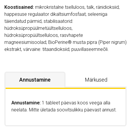
Koostisained:
mikrokristalne tselluloos, talk, ränidioksiid;
happesuse regulaator dikaltsiumfosfaat; seleeniga
täiendatud pärmid, stabilisaatorid:
hüdroksüpropüülmetüültselluloos,
hüdroksüpropüültselluloos, rasvhapete
magneesiumisoolad; BioPerine® musta pipra (Piper nigrum)
ekstrakt, värvaine: titaandioksiid; puuvillaseemneõli.
Annustamine
Märkused
Annustamine:
1 tableet päevas koos veega alla
neelata. Mitte ületada soovitsulikku päevast annust.