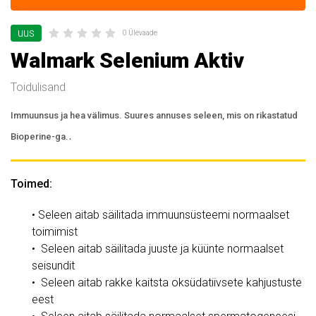
uus
0 Ülevaade
Walmark Selenium Aktiv
Toidulisand
Immuunsus ja hea välimus. Suures annuses seleen, mis on rikastatud
.
Bioperine-ga.
Toimed:
• Seleen aitab säilitada immuunsüsteemi normaalset
toimimist
• Seleen aitab säilitada juuste ja küünte normaalset
seisundit
• Seleen aitab rakke kaitsta oksüdatiivsete kahjustuste
eest