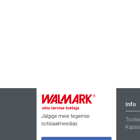
Info
Jälgige meie tegemisi
Toote
sotsiaalmeedias
Küpsi