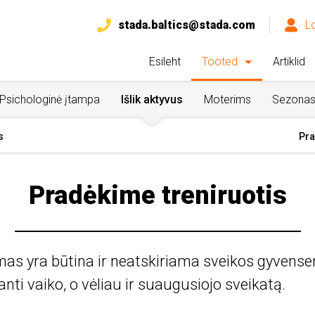
stada.baltics@stada.com
L
Esileht
Tooted
Artiklid
Psichologinė įtampa
Išlik aktyvus
Moterims
Sezona
s
Pra
Pradėkime treniruotis
mas yra būtina ir neatskiriama sveikos gyvensen
anti vaiko, o vėliau ir suaugusiojo sveikatą.