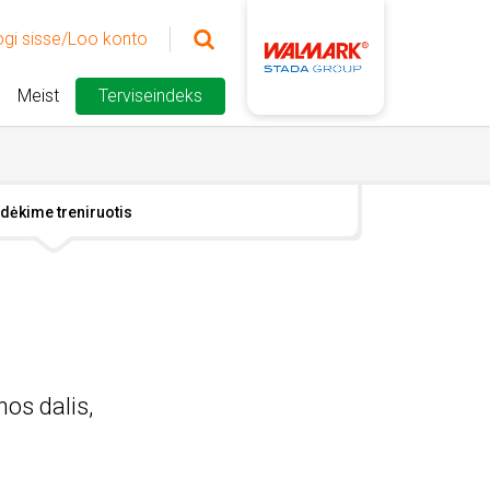
ogi sisse/Loo konto
Meist
Terviseindeks
s
dėkime treniruotis
os dalis,