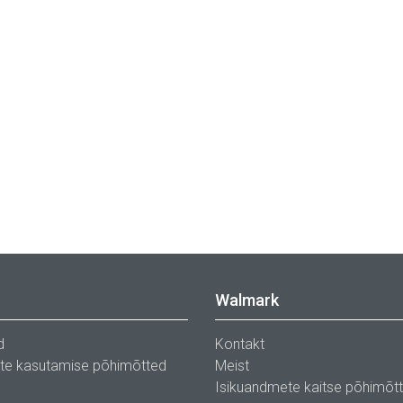
Walmark
d
Kontakt
ste kasutamise põhimõtted
Meist
Isikuandmete kaitse põhimõt