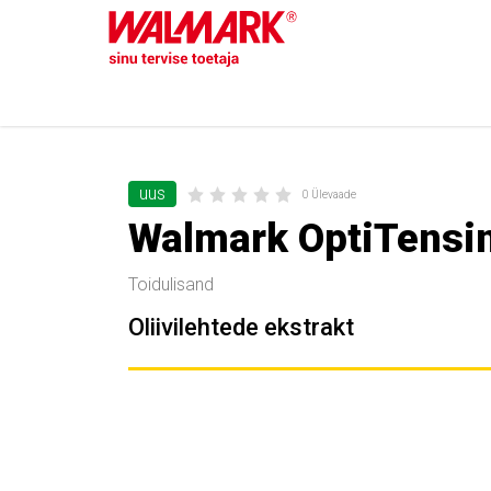
uus
0 Ülevaade
Walmark OptiTensin
Toidulisand
Oliivilehtede ekstrakt