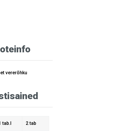
oteinfo
set vererõhku
stisained
1 tab.l
2 tab