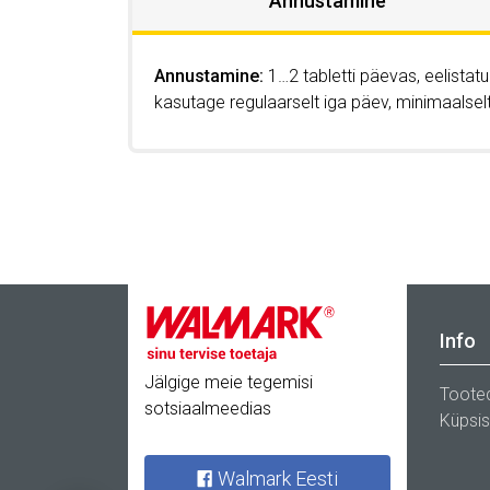
Annustamine
Annustamine:
1…2 tabletti päevas, eelista
kasutage regulaarselt iga päev, minimaalselt
Info
Jälgige meie tegemisi
Toote
sotsiaalmeedias
Küpsi
Walmark Eesti