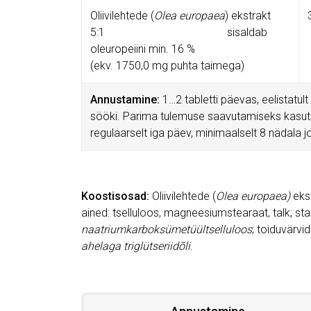
Oliivilehtede (
Olea europaea
) ekstrakt
5:1 sisaldab
oleuropeiini min. 16 %
(ekv. 1750,0 mg puhta taimega)
Annustamine:
1…2 tabletti päevas, eelistatult
sööki. Parima tulemuse saavutamiseks kasu
regulaarselt iga päev, minimaalselt 8 nädala j
Koostisosad:
Oliivilehtede (
Olea europaea)
ekst
ained: tselluloos, magneesiumstearaat, talk; st
naatriumkarboksümetüültselluloos
; toiduvärvid
ahelaga triglütseriidõli
.