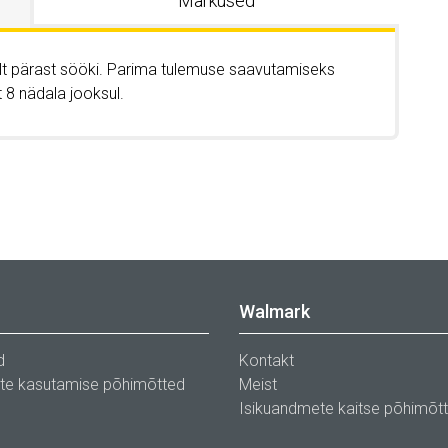
Märkused
tult pärast sööki. Parima tulemuse saavutamiseks
 8 nädala jooksul.
Walmark
d
Kontakt
ste kasutamise põhimõtted
Meist
Isikuandmete kaitse põhimõt