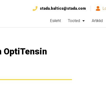
stada.baltics@stada.com
L
Esileht
Tooted
Artiklid
 OptiTensin