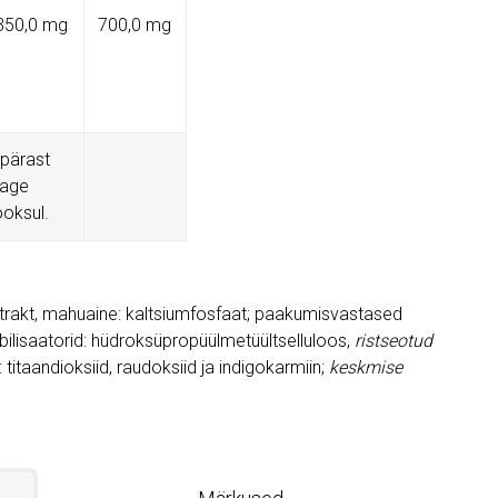
350,0 mg
700,0 mg
 pärast
tage
ooksul.
rakt, mahuaine: kaltsiumfosfaat; paakumisvastased
abilisaatorid: hüdroksüpropüülmetüültselluloos,
ristseotud
: titaandioksiid, raudoksiid ja indigokarmiin;
keskmise