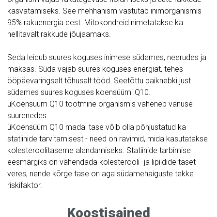
kasvatamiseks. See mehhanism vastutab inimorganismis
95% rakuenergia eest. Mitokondreid nimetatakse ka
hellitavalt rakkude jõujaamaks.
Seda leidub suures koguses inimese südames, neerudes ja
maksas. Süda vajab suures koguses energiat, tehes
ööpäevaringselt tõhusalt tööd. Seetõttu paiknebki just
südames suures koguses koensüümi Q10.
üKoensüüm Q10 tootmine organismis väheneb vanuse
suurenedes.
üKoensüüm Q10 madal tase võib olla põhjustatud ka
statiinide tarvitamisest - need on ravimid, mida kasutatakse
kolesteroolitaseme alandamiseks. Statiinide tarbimise
eesmärgiks on vähendada kolesterooli- ja lipiidide taset
veres, nende kõrge tase on aga südamehaiguste tekke
riskifaktor.
Koostisained