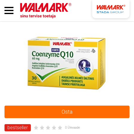
Osta
bestseller
0 Ülevaade