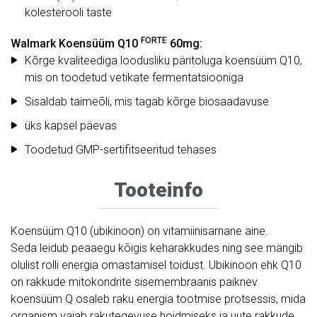
kolesterooli taste
FORTE
Walmark Koensüüm
Q10
60mg:
Kõrge kvaliteediga loodusliku päritoluga koensüüm Q10,
mis on toodetud vetikate fermentatsiooniga
Sisaldab taimeõli, mis tagab kõrge biosaadavuse
üks kapsel päevas
Toodetud GMP-sertifitseeritud tehases
Tooteinfo
Koensüüm Q10 (ubikinoon) on vitamiinisarnane aine.
Seda leidub peaaegu kõigis keharakkudes ning see mängib
olulist rolli energia omastamisel toidust. Ubikinoon ehk Q10
on rakkude mitokondrite sisemembraanis paiknev
koensüüm Q osaleb raku energia tootmise protsessis, mida
organism vajab rakutegevuse hoidmiseks ja uute rakkude