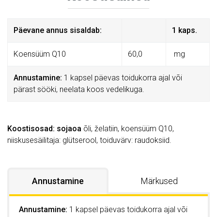
Päevane annus sisaldab:
1 kaps.
Koensüüm Q10
60,0
mg
Annustamine:
1 kapsel päevas toidukorra ajal või
pärast sööki, neelata koos vedelikuga.
Koostisosad: sojaoa
õli, želatiin, koensüüm Q10,
niiskusesäilitaja: glütserool, toiduvärv: raudoksiid.
Annustamine
Märkused
Annustamine:
1 kapsel päevas toidukorra ajal või