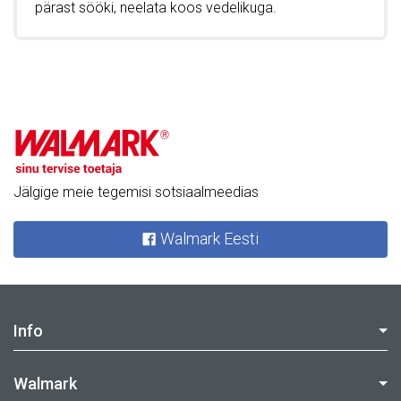
pärast sööki, neelata koos vedelikuga.
Jälgige meie tegemisi sotsiaalmeedias
Walmark Eesti
Info
Walmark