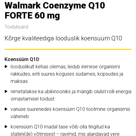
Walmark Coenzyme Q10
FORTE 60 mg
Toidulisand
Kõrge kvaliteediga looduslik koensüüm Q10
Koensüüm
Q10:
looduslikult kehas olemas, leidub inimese organismi
rakkudes, eriti suures koguses südames, kopsudes ja
maksas.
nimetatakse ka ubikinooniks ja mängib olulist rolli energia
omastamisel toidust
vanuse suurenedes koensüüm Q10 tootmine organismis
väheneb
koensüüm Q10 madal tase võib olla tingitud ka
statiini(de) võtmisest – ravimid, mis alandavad vere