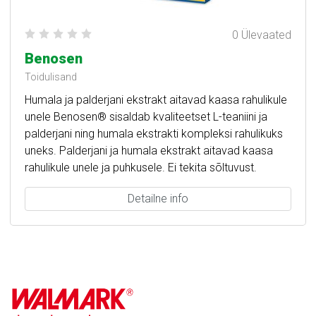
0 Ülevaated
Benosen
Toidulisand
Humala ja palderjani ekstrakt aitavad kaasa rahulikule
unele Benosen® sisaldab kvaliteetset L-teaniini ja
palderjani ning humala ekstrakti kompleksi rahulikuks
uneks. Palderjani ja humala ekstrakt aitavad kaasa
rahulikule unele ja puhkusele. Ei tekita sõltuvust.
Detailne info