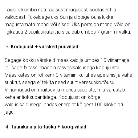
Täiuslik kombo naturaalsest magusast, soolasest ja
valkudest. Tükeldage üks õun ja dippige õunatükke
magustamata mandlivõi sisse. Üks portsjon mandlivõid on
ligikaudu 2 supilusikatäit ja sisaldab umbes 7 grammi valku.
Kodujuust + värsked puuviljad
Segage kokku värskeid maasikaid ja umbes 10 viinamarja
ja lisage ½ tassi madala rasvasisaldusega kodujuustu.
Maasikates on rohkem C-vitamiini kui ühes apelsinis ja vähe
suhkrut, seega ei tekita need suurt veresuhkrutõusu.
Viinamarjad on maitsev ja mõnus suupiste, mis varustab
keha antioksüdantidega. Kodujuust on kõrge
valgusisaldusega, andes energiat kõigest 100 kilokalori
jagu.
Tuunikala pita-tasku + köögiviljad