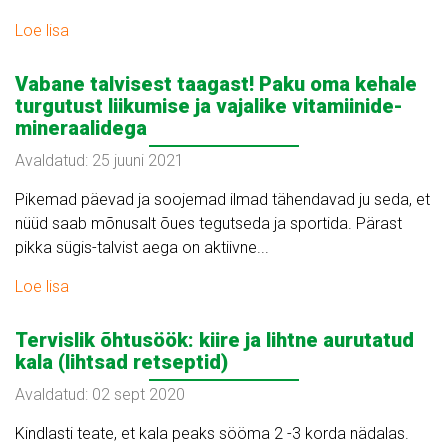
Loe lisa
Vabane talvisest taagast! Paku oma kehale
turgutust liikumise ja vajalike vitamiinide-
mineraalidega
Avaldatud: 25 juuni 2021
Pikemad päevad ja soojemad ilmad tähendavad ju seda, et
nüüd saab mõnusalt õues tegutseda ja sportida. Pärast
pikka sügis-talvist aega on aktiivne...
Loe lisa
Tervislik õhtusöök: kiire ja lihtne aurutatud
kala (lihtsad retseptid)
Avaldatud: 02 sept 2020
Kindlasti teate, et kala peaks sööma 2 -3 korda nädalas.