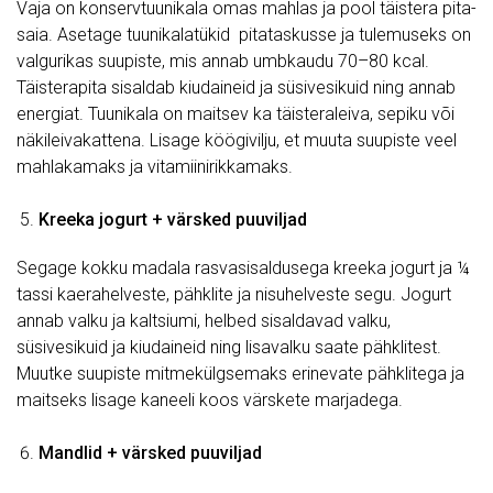
Vaja on konservtuunikala omas mahlas ja pool täistera pita-
saia. Asetage tuunikalatükid pitataskusse ja tulemuseks on
valgurikas suupiste, mis annab umbkaudu 70–80 kcal.
Täisterapita sisaldab kiudaineid ja süsivesikuid ning annab
energiat. Tuunikala on maitsev ka täisteraleiva, sepiku või
näkileivakattena. Lisage köögivilju, et muuta suupiste veel
mahlakamaks ja vitamiinirikkamaks.
Kreeka jogurt + värsked puuviljad
Segage kokku madala rasvasisaldusega kreeka jogurt ja ¼
tassi kaerahelveste, pähklite ja nisuhelveste segu. Jogurt
annab valku ja kaltsiumi, helbed sisaldavad valku,
süsivesikuid ja kiudaineid ning lisavalku saate pähklitest.
Muutke suupiste mitmekülgsemaks erinevate pähklitega ja
maitseks lisage kaneeli koos värskete marjadega.
Mandlid + värsked puuviljad