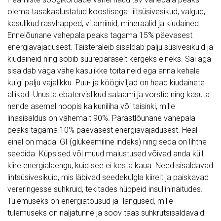
olema tasakaalustatud koostisega: liitsüsivesikud, valgud,
kasulikud rasvhapped, vitamiinid, mineraalid ja kiudained.
Ennelõunane vahepala peaks tagama 15% päevasest
energiavajadusest. Täisteraleib sisaldab palju süsivesikuid ja
kiudaineid ning sobib suurepäraselt kergeks eineks. Sai aga
sisaldab väga vähe kasulikke toitaineid ega anna kehale
kuigi palju vajalikku. Puu- ja köögiviljad on head kiudainete
allikad. Unusta ebatervislikud salaami ja vorstid ning kasuta
nende asemel hoopis kalkuniliha või taisinki, mille
lihasisaldus on vähemalt 90%. Pärastlõunane vahepala
peaks tagama 10% päevasest energiavajadusest. Heal
einel on madal GI (glükeemiline indeks) ning seda on lihtne
seedida. Küpsised või muud maiustused võivad anda küll
kiire energialaengu, kuid see ei kesta kaua. Need sisaldavad
lihtsüsivesikuid, mis läbivad seedekulgla kiirelt ja paiskavad
vereringesse suhkruid, tekitades hüppeid insuliininäitudes.
Tulemuseks on energiatõusud ja -langused, mille
tulemuseks on näljatunne ja soov taas suhkrutsisaldavaid