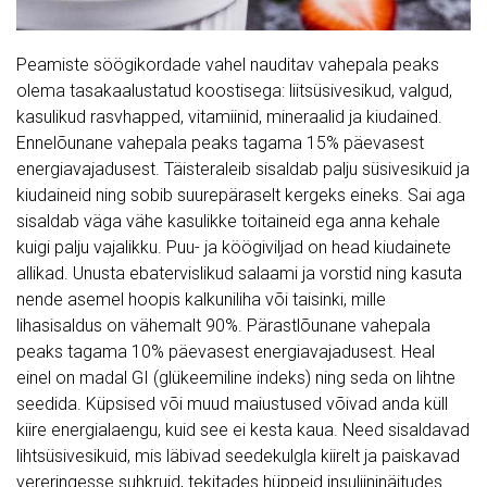
Peamiste söögikordade vahel nauditav vahepala peaks
olema tasakaalustatud koostisega: liitsüsivesikud, valgud,
kasulikud rasvhapped, vitamiinid, mineraalid ja kiudained.
Ennelõunane vahepala peaks tagama 15% päevasest
energiavajadusest. Täisteraleib sisaldab palju süsivesikuid ja
kiudaineid ning sobib suurepäraselt kergeks eineks. Sai aga
sisaldab väga vähe kasulikke toitaineid ega anna kehale
kuigi palju vajalikku. Puu- ja köögiviljad on head kiudainete
allikad. Unusta ebatervislikud salaami ja vorstid ning kasuta
nende asemel hoopis kalkuniliha või taisinki, mille
lihasisaldus on vähemalt 90%. Pärastlõunane vahepala
peaks tagama 10% päevasest energiavajadusest. Heal
einel on madal GI (glükeemiline indeks) ning seda on lihtne
seedida. Küpsised või muud maiustused võivad anda küll
kiire energialaengu, kuid see ei kesta kaua. Need sisaldavad
lihtsüsivesikuid, mis läbivad seedekulgla kiirelt ja paiskavad
vereringesse suhkruid, tekitades hüppeid insuliininäitudes.