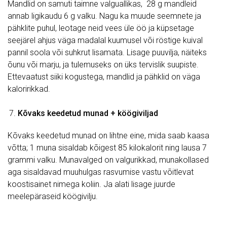
Mandlid on samuti taimne valguallikas, 28 g mandleid
annab ligikaudu 6 g valku. Nagu ka muude seemnete ja
pähklite puhul, leotage neid vees üle öö ja küpsetage
seejärel ahjus väga madalal kuumusel või röstige kuival
pannil soola või suhkrut lisamata. Lisage puuvilja, näiteks
õunu või marju, ja tulemuseks on üks tervislik suupiste.
Ettevaatust siiki kogustega, mandlid ja pähklid on väga
kaloririkkad.
Kõvaks keedetud munad + köögiviljad
Kõvaks keedetud munad on lihtne eine, mida saab kaasa
võtta; 1 muna sisaldab kõigest 85 kilokalorit ning lausa 7
grammi valku. Munavalged on valgurikkad, munakollased
aga sisaldavad muuhulgas rasvumise vastu võitlevat
koostisainet nimega koliin. Ja alati lisage juurde
meelepäraseid köögivilju.