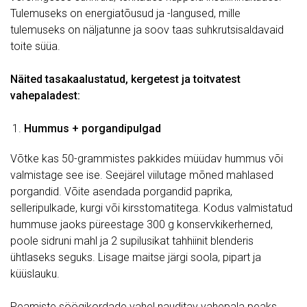
Tulemuseks on energiatõusud ja -langused, mille
tulemuseks on näljatunne ja soov taas suhkrutsisaldavaid
toite süüa.
Näited tasakaalustatud, kergetest ja toitvatest
vahepaladest:
Hummus + porgandipulgad
Võtke kas 50-grammistes pakkides müüdav hummus või
valmistage see ise. Seejärel viilutage mõned mahlased
porgandid. Võite asendada porgandid paprika,
selleripulkade, kurgi või kirsstomatitega. Kodus valmistatud
hummuse jaoks püreestage 300 g konservkikerherned,
poole sidruni mahl ja 2 supilusikat tahhiinit blenderis
ühtlaseks seguks. Lisage maitse järgi soola, pipart ja
küüslauku.
Peamiste söögikordade vahel nauditav vahepala peaks