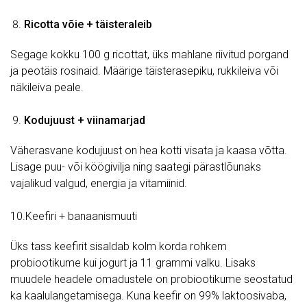
Ricotta võie + täisteraleib
Segage kokku 100 g ricottat, üks mahlane riivitud porgand
ja peotäis rosinaid. Määrige täisterasepiku, rukkileiva või
näkileiva peale.
Kodujuust + viinamarjad
Väherasvane kodujuust on hea kotti visata ja kaasa võtta.
Lisage puu- või köögivilja ning saategi pärastlõunaks
vajalikud valgud, energia ja vitamiinid.
10.Keefiri + banaanismuuti
Üks tass keefirit sisaldab kolm korda rohkem
probiootikume kui jogurt ja 11 grammi valku. Lisaks
muudele headele omadustele on probiootikume seostatud
ka kaalulangetamisega. Kuna keefir on 99% laktoosivaba,