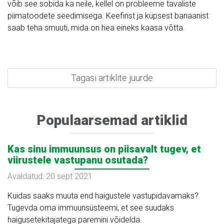
võib see sobida ka neile, kellel on probleeme tavaliste
piimatoodete seedimisega. Keefirist ja küpsest banaanist
saab teha smuuti, mida on hea eineks kaasa võtta.
Tagasi artiklite juurde
Populaarsemad artiklid
Kas sinu immuunsus on piisavalt tugev, et
viirustele vastupanu osutada?
Avaldatud: 20 sept 2021
Kuidas saaks muuta end haigustele vastupidavamaks?
Tugevda oma immuunsüsteemi, et see suudaks
haigusetekitajatega paremini võidelda.