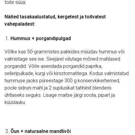
toite süüa.
Näited tasakaalustatud, kergetest ja toitvatest
vahepaladest:
Hummus + porgandipulgad
Võtke kas 50-grammistes pakkides müüdav hummus või
valmistage see ise. Seejärel viilutage mõned mahlased
porgandid. Võite asendada porgandid paprika,
selleripulkade, kurgi või kirsstomatitega. Kodus valmistatud
hummuse jaoks püreestage 300 g konservkikerherned,
poole sidruni mahl ja 2 supilusikat tahhiinit blenderis
ühtlaseks seguks. Lisage maitse järgi soola, pipart ja
küüslauku.
Õun + naturaalne mandlivõi